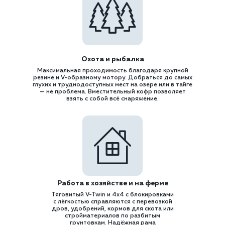
Охота и рыбалка
Максимальная проходимость благодаря крупной
резине и V-образному мотору. Добраться до самых
глухих и труднодоступных мест на озере или в тайге
— не проблема. Вместительный кофр позволяет
взять с собой всё снаряжение.
Работа в хозяйстве и на ферме
Тяговитый V-Twin и 4x4 с блокировками
с лёгкостью справляются с перевозкой
дров, удобрений, кормов для скота или
стройматериалов по разбитым
грунтовкам. Надёжная рама