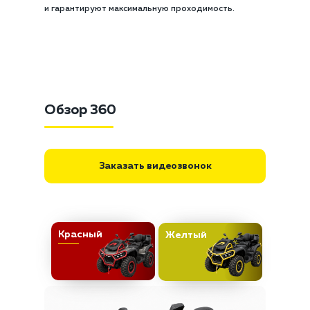
и гарантируют максимальную проходимость.
В базовой комплектации вас уже ждут всё
необходимое: усиленные красные силовые бампера,
вместительный задний кофр и отличная эргономика
посадки. Техника в наличии на складе в Москве:
можно забрать сегодня и сразу записаться на
бесплатный тест-драйв, чтобы испытать её мощь в
реальных условиях.
Обзор 360
Заказать видеозвонок
Красный
Желтый