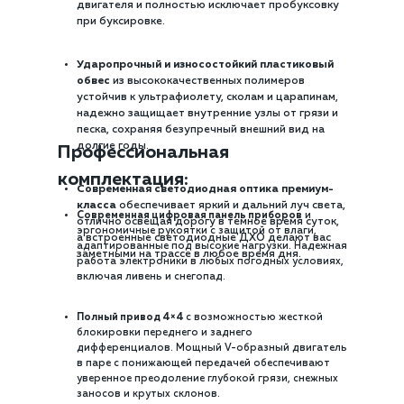
двигателя и полностью исключает пробуксовку
при буксировке.
Ударопрочный и износостойкий пластиковый
обвес
из высококачественных полимеров
устойчив к ультрафиолету, сколам и царапинам,
надежно защищает внутренние узлы от грязи и
песка, сохраняя безупречный внешний вид на
долгие годы.
Профессиональная
комплектация:
Современная светодиодная оптика премиум-
класса
обеспечивает яркий и дальний луч света,
Современная цифровая панель приборов
и
отлично освещая дорогу в темное время суток,
эргономичные рукоятки с защитой от влаги,
а встроенные светодиодные ДХО делают вас
адаптированные под высокие нагрузки. Надежная
заметными на трассе в любое время дня.
работа электроники в любых погодных условиях,
включая ливень и снегопад.
Полный привод 4×4
с возможностью жесткой
блокировки переднего и заднего
дифференциалов. Мощный V-образный двигатель
в паре с понижающей передачей обеспечивают
уверенное преодоление глубокой грязи, снежных
заносов и крутых склонов.