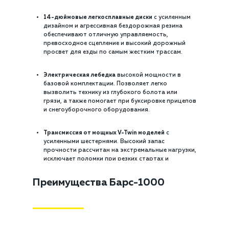
14-дюймовые легкосплавные диски
с усиленным
дизайном и агрессивная бездорожная резина
обеспечивают отличную управляемость,
превосходное сцепление и высокий дорожный
просвет для езды по самым жестким трассам.
Электрическая лебедка
высокой мощности в
базовой комплектации. Позволяет легко
вызволить технику из глубокого болота или
грязи, а также помогает при буксировке прицепов
и снегоуборочного оборудования.
Трансмиссия от мощных V-Twin моделей
с
усиленными шестернями. Высокий запас
прочности рассчитан на экстремальные нагрузки,
исключает поломки при резких стартах и
буксировке тяжелых грузов.
Преимущества Барс-1000
Эффективная система жидкостного охлаждения
с
увеличенным радиатором и защитной решеткой.
Обеспечивает оптимальный температурный
режим V-образного двигателя даже при
длительной езде на низких оборотах в грязи.