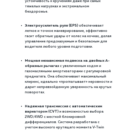
устойчивость к кручениям даже при самых
тяжелых нагрузках и экстремальном
бездорожье.
Электроусилитель руля (EPS)
обеспечивает
легкое и точное маневрирование, эффективно
гасит обратные удары от колес на кочках, делая
управление предсказуемым и безопасным для
водителя любого уровня подготовки.
Мощная независимая подвеска на двойных А-
образных рычагах
с увеличенным ходом и
газомасляными амортизаторами с регулировкой
преднатяга. Она обеспечивает максимальный
клиренс, идеально «проглатывает» неровности и
дарит непревзойденную уверенность на крутых
поворотах.
Надежная трансмиссия с автоматическим
вариатором (CVT)
и возможностью выбора
2WD/4WD с жесткой блокировкой
дифференциалов. Система разработана с
учетом высокого крутящего момента V-Twin