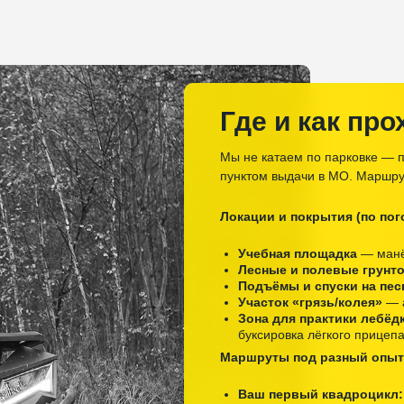
Где и как про
Мы не катаем по парковке — п
пунктом выдачи в МО. Маршру
Локации и покрытия (по пого
Учебная площадка
— манё
Лесные и полевые грунт
Подъёмы и спуски на пес
Участок «грязь/колея»
— а
Зона для практики лебёд
буксировка лёгкого прицеп
Маршруты под разный опыт
Ваш первый квадроцикл: