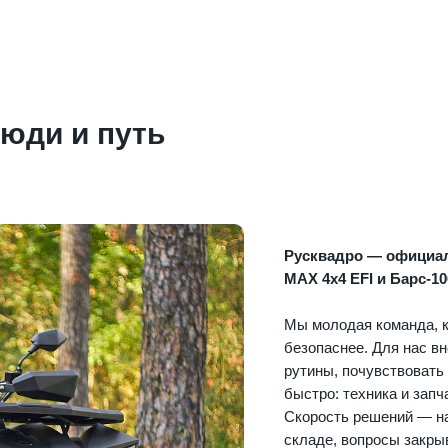
люди и путь
Русквадро — официа
MAX 4х4 EFI и Барс-10
Мы молодая команда, к
безопаснее. Для нас в
рутины, почувствовать
быстро: техника и запч
Скорость решений — на
складе, вопросы закры